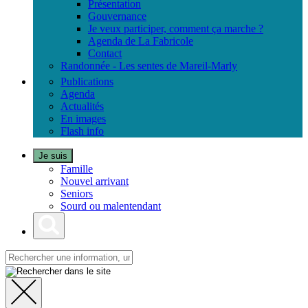
Présentation
Gouvernance
Je veux participer, comment ça marche ?
Agenda de La Fabricole
Contact
Randonnée - Les sentes de Mareil-Marly
Publications
Agenda
Actualités
En images
Flash info
Je suis
Famille
Nouvel arrivant
Seniors
Sourd ou malentendant