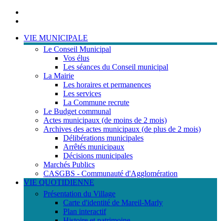
Portail
famille
ACCESSIBILITE
TELEPHONIQUE
VIE MUNICIPALE
Le Conseil Municipal
Vos élus
Les séances du Conseil municipal
La Mairie
Les horaires et permanences
Les services
La Commune recrute
Le Budget communal
Actes municipaux (de moins de 2 mois)
Archives des actes municipaux (de plus de 2 mois)
Délibérations municipales
Arrêtés municipaux
Décisions municipales
Marchés Publics
CASGBS - Communauté d'Agglomération
VIE QUOTIDIENNE
Présentation du Village
Carte d'identité de Mareil-Marly
Plan interactif
Histoire et patrimoine