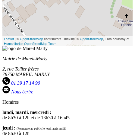
Leaflet
| ©
OpenStreetMap
contributors | Inexine, ©
OpenStreetMap
, Tiles courtesy of
Humanitarian OpenStreetMap Team
Mairie de Mareil-Marly
2, rue Tellier frères
78750 MAREIL-MARLY
01 39 17 14 90
Nous écrire
Horaires
lundi, mardi, mercredi :
de 8h30 à 12h et de 13h30 à 16h45
jeudi :
(Fermeture au public le jeudi après-midi)
de 8h30 à 12h