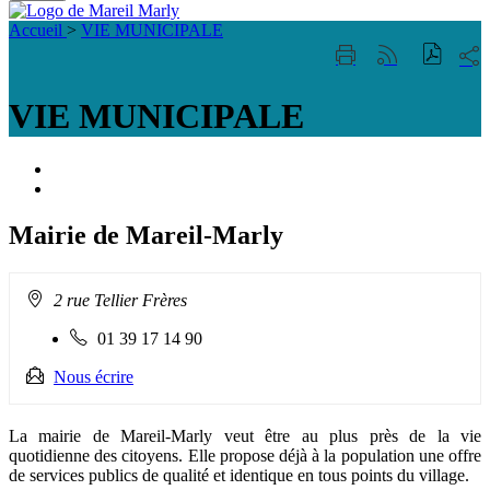
Fermer
Visiter la page accueil du site de Mareil Marl
la
Accueil
>
VIE MUNICIPALE
recherche
Part
Imprimer
Générer
sur
cette
le
les
page
flux
VIE MUNICIPALE
rése
RSS
soci
Portail
famille
ACCESSIBILITE
TELEPHONIQUE
Mairie de Mareil-Marly
Adresse
2 rue Tellier Frères
:
Téléphone
01 39 17 14 90
fixe
:
Nous écrire
La mairie de Mareil-Marly veut être au plus près de la vie
quotidienne des citoyens. Elle propose déjà à la population une offre
de services publics de qualité et identique en tous points du village.