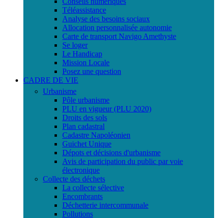
Conseils numériques
Téléassistance
Analyse des besoins sociaux
Allocation personnalisée autonomie
Carte de transport Navigo Amethyste
Se loger
Le Handicap
Mission Locale
Posez une question
CADRE DE VIE
Urbanisme
Pôle urbanisme
PLU en vigueur (PLU 2020)
Droits des sols
Plan cadastral
Cadastre Napoléonien
Guichet Unique
Dépots et décisions d'urbanisme
Avis de participation du public par voie
électronique
Collecte des déchets
La collecte sélective
Encombrants
Déchetterie intercommunale
Pollutions