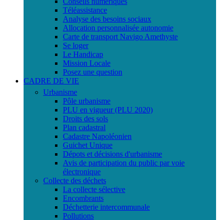
Conseils numériques
Téléassistance
Analyse des besoins sociaux
Allocation personnalisée autonomie
Carte de transport Navigo Amethyste
Se loger
Le Handicap
Mission Locale
Posez une question
CADRE DE VIE
Urbanisme
Pôle urbanisme
PLU en vigueur (PLU 2020)
Droits des sols
Plan cadastral
Cadastre Napoléonien
Guichet Unique
Dépots et décisions d'urbanisme
Avis de participation du public par voie
électronique
Collecte des déchets
La collecte sélective
Encombrants
Déchetterie intercommunale
Pollutions