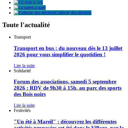
CCAS
La gare
Collecte des déchets
Toute l'actualité
Transport
Transport
en
bus
Transport en bus : du nouveau dès le 13 juillet
:
2026 pour vous simplifier le quotidien !
du
nouveau
Lire la suite
dès
Forum
Solidarité
le
des
13
associations,
Forum des associations, samedi 5 septembre
juillet
samedi
2026 : RDV de 9h30 à 15h, au parc des sports
2026
5
pour
des Bois noirs
septembre
vous
2026
simplifier
Lire la suite
:
le
"Un
Festivités
RDV
quotidien
été
de
!
à
"Un été à Mareil" : découvrez les différentes
9h30
Mareil"
à
activités proposées cet été dans le Village, par la