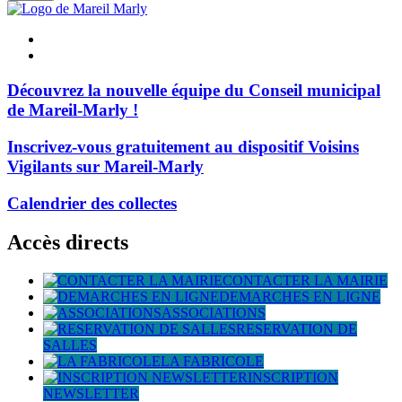
Fermer
Visiter la page accueil du site de Mareil Marl
la
Mareil Marly
recherche
Portail
famille
ACCESSIBILITE
TELEPHONIQUE
Découvrez la nouvelle équipe du Conseil municipal
Actualités à la une
de Mareil-Marly !
Inscrivez-vous gratuitement au dispositif Voisins
Vigilants sur Mareil-Marly
Calendrier des collectes
Précédent
Suivant
Accès directs
CONTACTER LA MAIRIE
DEMARCHES EN LIGNE
ASSOCIATIONS
RESERVATION DE
SALLES
LA FABRICOLE
INSCRIPTION
NEWSLETTER