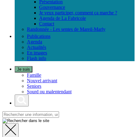
Présentation
Gouvernance
Je veux participer, comment ça marche ?
Agenda de La Fabricole
Contact
Randonnée - Les sentes de Mareil-Marly
Publications
Agenda
Actualités
En images
Flash info
Je suis
Famille
Nouvel arrivant
Seniors
Sourd ou malentendant