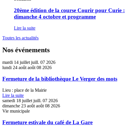
été
jusqu'au
édition
:
26
de
20ème édition de la course Courir pour Curie :
adoptons
août
la
dimanche 4 octobre et programme
les
2026
course
bons
Courir
réflexes
Lire la suite
pour
Curie
Toutes les actualités
:
dimanche
Nos événements
4
octobre
et
mardi
14
juillet
juill.
07
2026
programme
lundi
24
août
août
08
2026
Fermeture de la bibliothèque Le Verger des mots
Lieu : place de la Mairie
Lire la suite
samedi
18
juillet
juill.
07
2026
dimanche
23
août
août
08
2026
Vie municipale
Fermeture estivale du café de La Gare