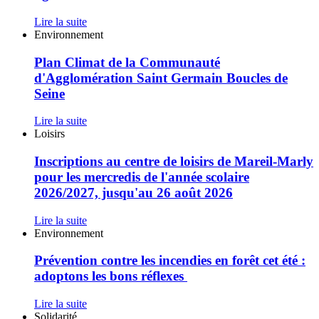
de
gestes
la
Lire la suite
face
Mairie
Plan
Environnement
aux
en
Climat
tiques,
ligne
de
Plan Climat de la Communauté
abeilles,
désormais
la
guêpes,
d'Agglomération Saint Germain Boucles de
!
Communauté
frelons
Seine
d'Agglomération
et
Saint
moustiques
Lire la suite
Germain
tigres.
Inscriptions
Loisirs
Boucles
au
de
centre
Inscriptions au centre de loisirs de Mareil-Marly
Seine
de
pour les mercredis de l'année scolaire
loisirs
2026/2027, jusqu'au 26 août 2026
de
Mareil-
Lire la suite
Marly
Prévention
Environnement
pour
contre
les
les
Prévention contre les incendies en forêt cet été :
mercredis
incendies
de
adoptons les bons réflexes
en
l'année
forêt
scolaire
Lire la suite
cet
2026/2027,
20ème
Solidarité