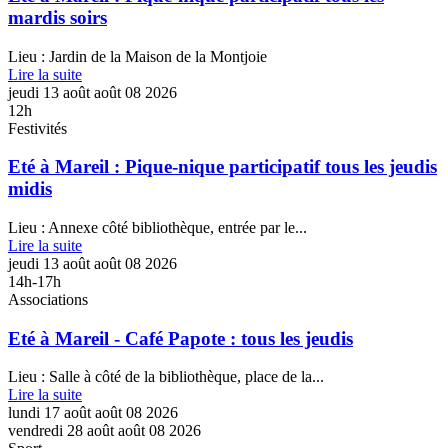
mardis soirs
Lieu : Jardin de la Maison de la Montjoie
Lire la suite
jeudi
13
août
août
08
2026
12h
Festivités
Eté à Mareil : Pique-nique participatif tous les jeudis
midis
Lieu : Annexe côté bibliothèque, entrée par le...
Lire la suite
jeudi
13
août
août
08
2026
14h-17h
Associations
Eté à Mareil - Café Papote : tous les jeudis
Lieu : Salle à côté de la bibliothèque, place de la...
Lire la suite
lundi
17
août
août
08
2026
vendredi
28
août
août
08
2026