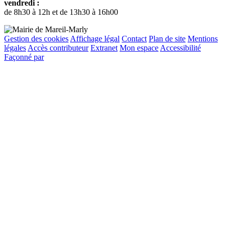
vendredi :
de 8h30 à 12h et de 13h30 à 16h00
Gestion des cookies
Affichage légal
Contact
Plan de site
Mentions
légales
Accès contributeur
Extranet
Mon espace
Accessibilité
Façonné par
Remonter
en
haut
du
site