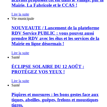
:
15h,
Mairie, La Fabricole et le CCAS !
découvrez
au
les
parc
Lire la suite
différentes
des
NOUVEAUTE
Vie municipale
activités
sports
/
proposées
des
Lancement
NOUVEAUTE / Lancement de la plateforme
cet
Bois
de
été
RDV Service PUBLIC : vous pouvez aussi
noirs
la
dans
prendre RDV avec les élus et les services de la
plateforme
le
Mairie en ligne désormais !
RDV
Village,
Service
par
PUBLIC
Lire la suite
la
ÉCLIPSE
:
Santé
Mairie,
SOLAIRE
vous
La
DU
pouvez
ÉCLIPSE SOLAIRE DU 12 AOÛT :
Fabricole
12
aussi
et
PROTÉGEZ VOS YEUX !
AOÛT
prendre
le
:
RDV
CCAS
Lire la suite
PROTÉGEZ
avec
!
Piqûres
Santé
VOS
les
et
YEUX
élus
morsures
Piqûres et morsures : les bons gestes face aux
!
et
:
tiques, abeilles, guêpes, frelons et moustiques
les
les
services
tigres.
bons