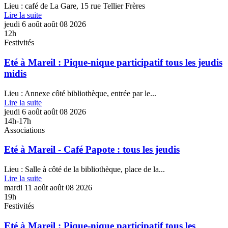
Lieu : café de La Gare, 15 rue Tellier Frères
Lire la suite
jeudi
6
août
août
08
2026
12h
Festivités
Eté à Mareil : Pique-nique participatif tous les jeudis
midis
Lieu : Annexe côté bibliothèque, entrée par le...
Lire la suite
jeudi
6
août
août
08
2026
14h-17h
Associations
Eté à Mareil - Café Papote : tous les jeudis
Lieu : Salle à côté de la bibliothèque, place de la...
Lire la suite
mardi
11
août
août
08
2026
19h
Festivités
Eté à Mareil : Pique-nique participatif tous les