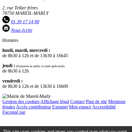
2, rue Tellier frères
78750 MAREIL-MARLY
01 39 17 14 90
Nous écrire
Horaires
lundi, mardi, mercredi :
de 8h30 à 12h et de 13h30 à 16h45
jeudi :
(Fermeture au public le jeudi après-midi)
de 8h30 à 12h
vendredi :
de 8h30 à 12h et de 13h30 à 16h00
Gestion des cookies
Affichage légal
Contact
Plan de site
Mentions
légales
Accès contributeur
Extranet
Mon espace
Accessibilité
Façonné par
Remonter
en
haut
This site uses cookies and gives you control over what you want