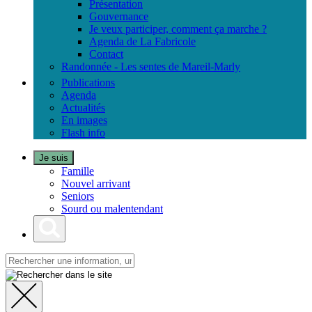
Présentation
Gouvernance
Je veux participer, comment ça marche ?
Agenda de La Fabricole
Contact
Randonnée - Les sentes de Mareil-Marly
Publications
Agenda
Actualités
En images
Flash info
Je suis
Famille
Nouvel arrivant
Seniors
Sourd ou malentendant