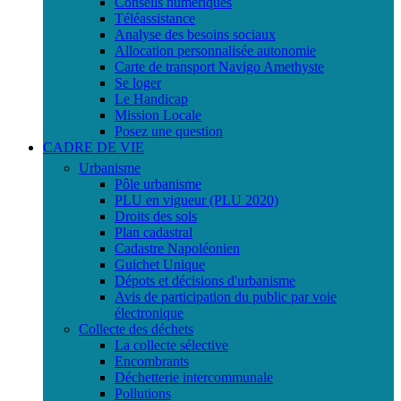
Conseils numériques
Téléassistance
Analyse des besoins sociaux
Allocation personnalisée autonomie
Carte de transport Navigo Amethyste
Se loger
Le Handicap
Mission Locale
Posez une question
CADRE DE VIE
Urbanisme
Pôle urbanisme
PLU en vigueur (PLU 2020)
Droits des sols
Plan cadastral
Cadastre Napoléonien
Guichet Unique
Dépots et décisions d'urbanisme
Avis de participation du public par voie
électronique
Collecte des déchets
La collecte sélective
Encombrants
Déchetterie intercommunale
Pollutions