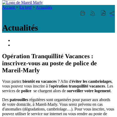
Fermer
Visiter la page accueil du site de Mareil Marl
la
Accueil
>
En bref
>
Actualités
recherche
Part
Imprimer
Générer
sur
cette
le
les
page
flux
Actualités
rése
RSS
soci
Portail
famille
ACCESSIBILITE
TELEPHONIQUE
Opération Tranquillité Vacances :
inscrivez-vous au poste de police de
Mareil-Marly
Vous partez
bientôt en vacances
? Afin d'
éviter les cambriolages
,
vous pouvez vous inscrire à l'
opération tranquillité vacances
. Les
services de
police
se chargent alors de
surveiller votre logement
.
Des
patrouilles
régulières sont organisées pour passer aux abords
de votre domicile, à Mareil-Marly. Vous serez prévenu en cas
d'anomalies (dégradations, cambriolage…). Pour vous inscrire, vous
pouvez utiliser le service sur internet ou vous rendre au poste de