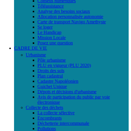
Conseils numériques
Téléassistance
Analyse des besoins sociaux
Allocation personnalisée autonomie
Carte de transport Navigo Amethyste
Se loger
Le Handicap
Mission Locale
Posez une question
CADRE DE VIE
Urbanisme
Pôle urbanisme
PLU en vigueur (PLU 2020)
Droits des sols
Plan cadastral
Cadastre Napoléonien
Guichet Unique
Dépots et décisions d'urbanisme
Avis de participation du public par voie
électronique
Collecte des déchets
La collecte sélective
Encombrants
Déchetterie intercommunale
Pollutions