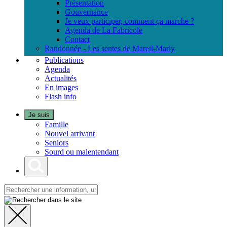
Présentation
Gouvernance
Je veux participer, comment ça marche ?
Agenda de La Fabricole
Contact
Randonnée - Les sentes de Mareil-Marly
Publications
Agenda
Actualités
En images
Flash info
Je suis
Famille
Nouvel arrivant
Seniors
Sourd ou malentendant