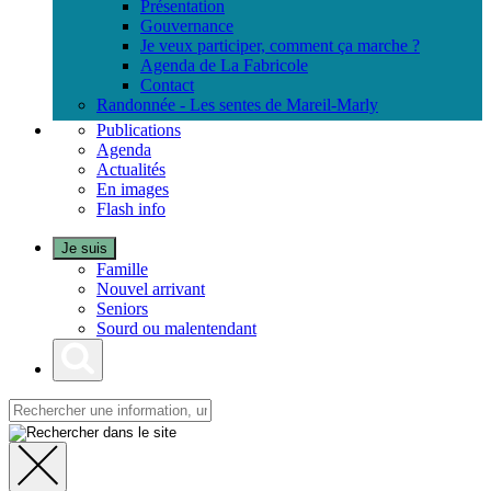
Présentation
Gouvernance
Je veux participer, comment ça marche ?
Agenda de La Fabricole
Contact
Randonnée - Les sentes de Mareil-Marly
Publications
Agenda
Actualités
En images
Flash info
Je suis
Famille
Nouvel arrivant
Seniors
Sourd ou malentendant