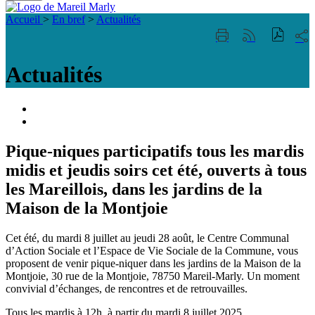
Fermer
Visiter la page accueil du site de Mareil Marl
la
Accueil
>
En bref
>
Actualités
recherche
Part
Imprimer
Générer
sur
cette
le
les
page
flux
Actualités
rése
RSS
soci
Portail
famille
ACCESSIBILITE
TELEPHONIQUE
Pique-niques participatifs tous les mardis
midis et jeudis soirs cet été, ouverts à tous
les Mareillois, dans les jardins de la
Maison de la Montjoie
Cet été, du mardi 8 juillet au jeudi 28 août, le Centre Communal
d’Action Sociale et l’Espace de Vie Sociale de la Commune, vous
proposent de venir pique-niquer dans les jardins de la Maison de la
Montjoie, 30 rue de la Montjoie, 78750 Mareil-Marly. Un moment
convivial d’échanges, de rencontres et de retrouvailles.
Tous les mardis à 12h, à partir du mardi 8 juillet 2025