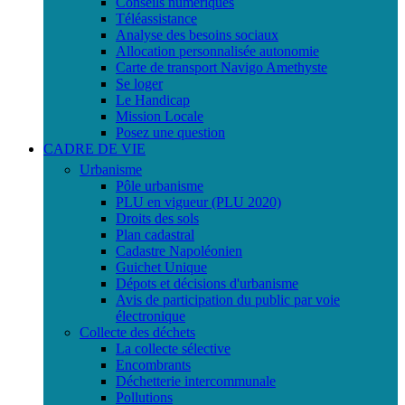
Conseils numériques
Téléassistance
Analyse des besoins sociaux
Allocation personnalisée autonomie
Carte de transport Navigo Amethyste
Se loger
Le Handicap
Mission Locale
Posez une question
CADRE DE VIE
Urbanisme
Pôle urbanisme
PLU en vigueur (PLU 2020)
Droits des sols
Plan cadastral
Cadastre Napoléonien
Guichet Unique
Dépots et décisions d'urbanisme
Avis de participation du public par voie
électronique
Collecte des déchets
La collecte sélective
Encombrants
Déchetterie intercommunale
Pollutions