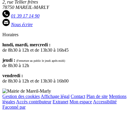
2, rue Tellier frères
78750 MAREIL-MARLY
01 39 17 14 90
Nous écrire
Horaires
lundi, mardi, mercredi :
de 8h30 à 12h et de 13h30 à 16h45
jeudi :
(Fermeture au public le jeudi après-midi)
de 8h30 à 12h
vendredi :
de 8h30 à 12h et de 13h30 à 16h00
Gestion des cookies
Affichage légal
Contact
Plan de site
Mentions
légales
Accès contributeur
Extranet
Mon espace
Accessibilité
Façonné par
Remonter
en
haut
du