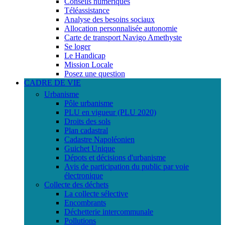
Conseils numériques
Téléassistance
Analyse des besoins sociaux
Allocation personnalisée autonomie
Carte de transport Navigo Amethyste
Se loger
Le Handicap
Mission Locale
Posez une question
CADRE DE VIE
Urbanisme
Pôle urbanisme
PLU en vigueur (PLU 2020)
Droits des sols
Plan cadastral
Cadastre Napoléonien
Guichet Unique
Dépots et décisions d'urbanisme
Avis de participation du public par voie
électronique
Collecte des déchets
La collecte sélective
Encombrants
Déchetterie intercommunale
Pollutions