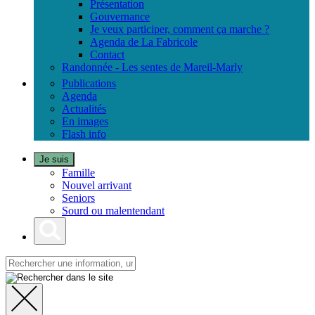
Présentation
Gouvernance
Je veux participer, comment ça marche ?
Agenda de La Fabricole
Contact
Randonnée - Les sentes de Mareil-Marly
Publications
Agenda
Actualités
En images
Flash info
Je suis
Famille
Nouvel arrivant
Seniors
Sourd ou malentendant