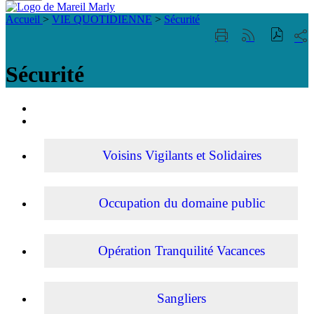
Fermer
Visiter la page accueil du site de Mareil Marl
la
Accueil
>
VIE QUOTIDIENNE
>
Sécurité
recherche
Part
Imprimer
Générer
sur
cette
le
les
page
flux
Sécurité
rése
RSS
soci
Portail
famille
ACCESSIBILITE
TELEPHONIQUE
Voisins Vigilants et Solidaires
Occupation du domaine public
Opération Tranquilité Vacances
Sangliers