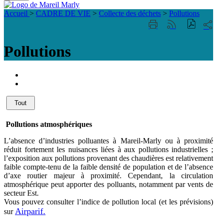
Fermer
Visiter la page accueil du site de Mareil Marl
la
Accueil
>
CADRE DE VIE
>
Collecte des déchets
>
Pollutions
recherche
Part
Imprimer
Générer
sur
cette
le
les
page
flux
Pollutions
rése
RSS
soci
Portail
famille
ACCESSIBILITE
TELEPHONIQUE
Tout
Pollutions atmosphériques
L’absence d’industries polluantes à Mareil-Marly ou à proximité
réduit fortement les nuisances liées à aux pollutions industrielles ;
l’exposition aux pollutions provenant des chaudières est relativement
faible compte-tenu de la faible densité de population et de l’absence
d’axe routier majeur à proximité. Cependant, la circulation
atmosphérique peut apporter des polluants, notamment par vents de
secteur Est.
Vous pouvez consulter l’indice de pollution local (et les prévisions)
Airparif.
sur