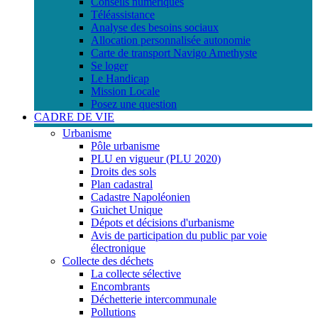
Conseils numériques
Téléassistance
Analyse des besoins sociaux
Allocation personnalisée autonomie
Carte de transport Navigo Amethyste
Se loger
Le Handicap
Mission Locale
Posez une question
CADRE DE VIE
Urbanisme
Pôle urbanisme
PLU en vigueur (PLU 2020)
Droits des sols
Plan cadastral
Cadastre Napoléonien
Guichet Unique
Dépots et décisions d'urbanisme
Avis de participation du public par voie
électronique
Collecte des déchets
La collecte sélective
Encombrants
Déchetterie intercommunale
Pollutions