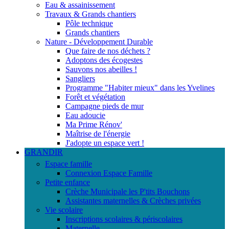
Eau & assainissement
Travaux & Grands chantiers
Pôle technique
Grands chantiers
Nature - Développement Durable
Que faire de nos déchets ?
Adoptons des écogestes
Sauvons nos abeilles !
Sangliers
Programme "Habiter mieux" dans les Yvelines
Forêt et végétation
Campagne pieds de mur
Eau adoucie
Ma Prime Rénov'
Maîtrise de l'énergie
J'adopte un espace vert !
GRANDIR
Espace famille
Connexion Espace Famille
Petite enfance
Crèche Municipale les P'tits Bouchons
Assistantes maternelles & Crèches privées
Vie scolaire
Inscriptions scolaires & périscolaires
Maternelle