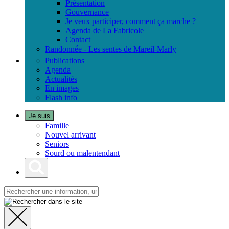
Présentation
Gouvernance
Je veux participer, comment ça marche ?
Agenda de La Fabricole
Contact
Randonnée - Les sentes de Mareil-Marly
Publications
Agenda
Actualités
En images
Flash info
Je suis
Famille
Nouvel arrivant
Seniors
Sourd ou malentendant