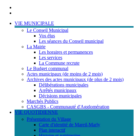
Portail
famille
ACCESSIBILITE
TELEPHONIQUE
VIE MUNICIPALE
Le Conseil Municipal
Vos élus
Les séances du Conseil municipal
La Mairie
Les horaires et permanences
Les services
La Commune recrute
Le Budget communal
Actes municipaux (de moins de 2 mois)
Archives des actes municipaux (de plus de 2 mois)
Délibérations municipales
Arrêtés municipaux
Décisions municipales
Marchés Publics
CASGBS - Communauté d'Agglomération
VIE QUOTIDIENNE
Présentation du Village
Carte d'identité de Mareil-Marly
Plan interactif
Histoire et patrimoine