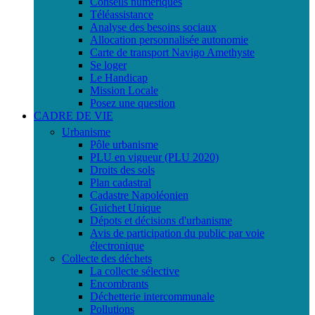
Conseils numériques
Téléassistance
Analyse des besoins sociaux
Allocation personnalisée autonomie
Carte de transport Navigo Amethyste
Se loger
Le Handicap
Mission Locale
Posez une question
CADRE DE VIE
Urbanisme
Pôle urbanisme
PLU en vigueur (PLU 2020)
Droits des sols
Plan cadastral
Cadastre Napoléonien
Guichet Unique
Dépots et décisions d'urbanisme
Avis de participation du public par voie
électronique
Collecte des déchets
La collecte sélective
Encombrants
Déchetterie intercommunale
Pollutions