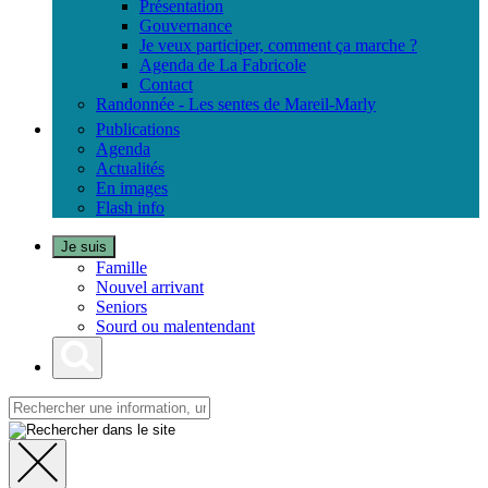
Présentation
Gouvernance
Je veux participer, comment ça marche ?
Agenda de La Fabricole
Contact
Randonnée - Les sentes de Mareil-Marly
Publications
Agenda
Actualités
En images
Flash info
Je suis
Famille
Nouvel arrivant
Seniors
Sourd ou malentendant