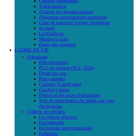
Conseils numériques
Téléassistance
Analyse des besoins sociaux
Allocation personnalisée autonomie
Carte de transport Navigo Amethyste
Se loger
Le Handicap
Mission Locale
Posez une question
CADRE DE VIE
Urbanisme
Pôle urbanisme
PLU en vigueur (PLU 2020)
Droits des sols
Plan cadastral
Cadastre Napoléonien
Guichet Unique
Dépots et décisions d'urbanisme
Avis de participation du public par voie
électronique
Collecte des déchets
La collecte sélective
Encombrants
Déchetterie intercommunale
Pollutions