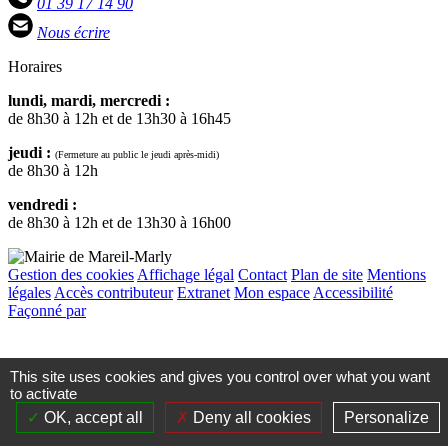
01 39 17 14 90
Nous écrire
Horaires
lundi, mardi, mercredi :
de 8h30 à 12h et de 13h30 à 16h45
jeudi :
(Fermeture au public le jeudi après-midi)
de 8h30 à 12h
vendredi :
de 8h30 à 12h et de 13h30 à 16h00
Gestion des cookies
Affichage légal
Contact
Plan de site
Mentions
légales
Accès contributeur
Extranet
Mon espace
Accessibilité
Façonné par
Remonter
en
haut
This site uses cookies and gives you control over what you want
du
to activate
site
OK, accept all
Deny all cookies
Personalize