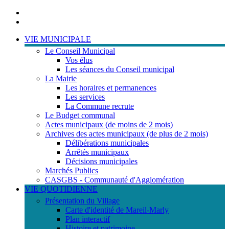
Portail
famille
ACCESSIBILITE
TELEPHONIQUE
VIE MUNICIPALE
Le Conseil Municipal
Vos élus
Les séances du Conseil municipal
La Mairie
Les horaires et permanences
Les services
La Commune recrute
Le Budget communal
Actes municipaux (de moins de 2 mois)
Archives des actes municipaux (de plus de 2 mois)
Délibérations municipales
Arrêtés municipaux
Décisions municipales
Marchés Publics
CASGBS - Communauté d'Agglomération
VIE QUOTIDIENNE
Présentation du Village
Carte d'identité de Mareil-Marly
Plan interactif
Histoire et patrimoine