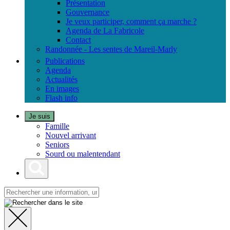
Présentation
Gouvernance
Je veux participer, comment ça marche ?
Agenda de La Fabricole
Contact
Randonnée - Les sentes de Mareil-Marly
Publications
Agenda
Actualités
En images
Flash info
Je suis
Famille
Nouvel arrivant
Seniors
Sourd ou malentendant