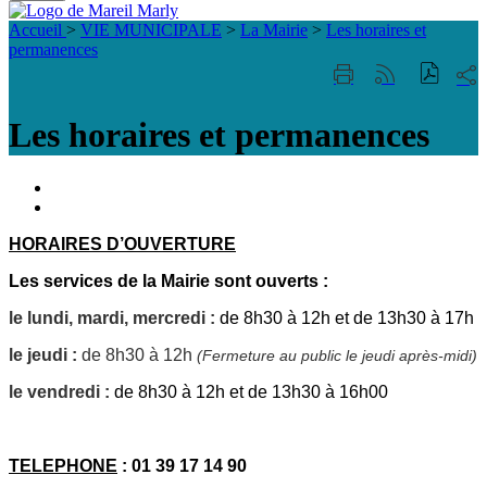
Fermer
Visiter la page accueil du site de Mareil Marl
la
Accueil
>
VIE MUNICIPALE
>
La Mairie
>
Les horaires et
recherche
permanences
Part
Imprimer
Générer
sur
cette
le
les
page
flux
Les horaires et permanences
rése
RSS
soci
Portail
famille
ACCESSIBILITE
TELEPHONIQUE
HORAIRES D’OUVERTURE
Les services de la Mairie sont ouverts :
le lundi, mardi, mercredi :
de 8h30 à 12h et de 13h30 à 17h
le jeudi :
de 8h30 à 12h
(Fermeture au public le jeudi après-midi)
le vendredi :
de 8h30 à 12h et de 13h30 à 16h00
TELEPHONE
: 01 39 17 14 90