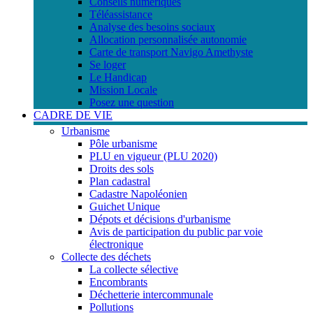
Conseils numériques
Téléassistance
Analyse des besoins sociaux
Allocation personnalisée autonomie
Carte de transport Navigo Amethyste
Se loger
Le Handicap
Mission Locale
Posez une question
CADRE DE VIE
Urbanisme
Pôle urbanisme
PLU en vigueur (PLU 2020)
Droits des sols
Plan cadastral
Cadastre Napoléonien
Guichet Unique
Dépots et décisions d'urbanisme
Avis de participation du public par voie
électronique
Collecte des déchets
La collecte sélective
Encombrants
Déchetterie intercommunale
Pollutions