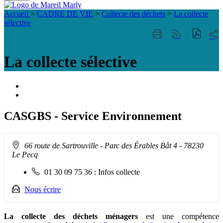
Fermer
Visiter la page accueil du site de Mareil Marl
la
Accueil
>
CADRE DE VIE
>
Collecte des déchets
>
La collecte
recherche
sélective
Part
Imprimer
Générer
sur
cette
le
les
page
flux
La collecte sélective
rése
RSS
soci
Portail
famille
ACCESSIBILITE
TELEPHONIQUE
CASGBS - Service Environnement
Adresse
66 route de Sartrouville
- Parc des Érables Bât 4 - 78230
:
Le Pecq
Téléphone
01 30 09 75 36 : Infos collecte
fixe
:
Nous écrire
La collecte des déchets ménagers
est une compétence