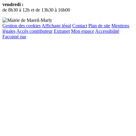
vendredi :
de 8h30 à 12h et de 13h30 à 16h00
Gestion des cookies
Affichage légal
Contact
Plan de site
Mentions
légales
Accès contributeur
Extranet
Mon espace
Accessibilité
Façonné par
Remonter
en
haut
du
site