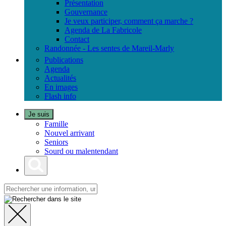
Présentation
Gouvernance
Je veux participer, comment ça marche ?
Agenda de La Fabricole
Contact
Randonnée - Les sentes de Mareil-Marly
Publications
Agenda
Actualités
En images
Flash info
Je suis
Famille
Nouvel arrivant
Seniors
Sourd ou malentendant