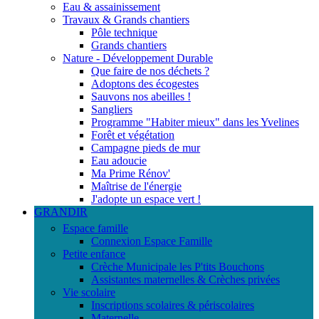
Eau & assainissement
Travaux & Grands chantiers
Pôle technique
Grands chantiers
Nature - Développement Durable
Que faire de nos déchets ?
Adoptons des écogestes
Sauvons nos abeilles !
Sangliers
Programme "Habiter mieux" dans les Yvelines
Forêt et végétation
Campagne pieds de mur
Eau adoucie
Ma Prime Rénov'
Maîtrise de l'énergie
J'adopte un espace vert !
GRANDIR
Espace famille
Connexion Espace Famille
Petite enfance
Crèche Municipale les P'tits Bouchons
Assistantes maternelles & Crèches privées
Vie scolaire
Inscriptions scolaires & périscolaires
Maternelle