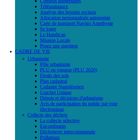
Conseils numériques
Téléassistance
Analyse des besoins sociaux
Allocation personnalisée autonomie
Carte de transport Navigo Amethyste
Se loger
Le Handicap
Mission Locale
Posez une question
CADRE DE VIE
Urbanisme
Pôle urbanisme
PLU en vigueur (PLU 2020)
Droits des sols
Plan cadastral
Cadastre Napoléonien
Guichet Unique
Dépots et décisions d'urbanisme
Avis de participation du public par voie
électronique
Collecte des déchets
La collecte sélective
Encombrants
Déchetterie intercommunale
Pollutions