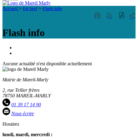
Fermer
Visiter la page accueil du site de Mareil Marl
la
Accueil
>
En bref
>
Flash info
recherche
Part
Imprimer
Générer
sur
cette
le
les
page
flux
Flash info
rése
RSS
soci
Portail
famille
ACCESSIBILITE
TELEPHONIQUE
Aucune actualité n'est disponible actuellement
Mairie de Mareil-Marly
2, rue Tellier frères
78750 MAREIL-MARLY
01 39 17 14 90
Nous écrire
Horaires
lundi, mardi, mercredi :