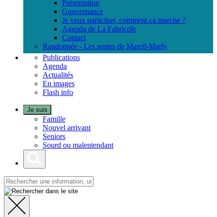
Présentation
Gouvernance
Je veux participer, comment ça marche ?
Agenda de La Fabricole
Contact
Randonnée - Les sentes de Mareil-Marly
Publications
Agenda
Actualités
En images
Flash info
Je suis
Famille
Nouvel arrivant
Seniors
Sourd ou malentendant