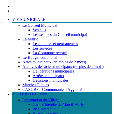
Portail
famille
ACCESSIBILITE
TELEPHONIQUE
VIE MUNICIPALE
Le Conseil Municipal
Vos élus
Les séances du Conseil municipal
La Mairie
Les horaires et permanences
Les services
La Commune recrute
Le Budget communal
Actes municipaux (de moins de 2 mois)
Archives des actes municipaux (de plus de 2 mois)
Délibérations municipales
Arrêtés municipaux
Décisions municipales
Marchés Publics
CASGBS - Communauté d'Agglomération
VIE QUOTIDIENNE
Présentation du Village
Carte d'identité de Mareil-Marly
Plan interactif
Histoire et patrimoine