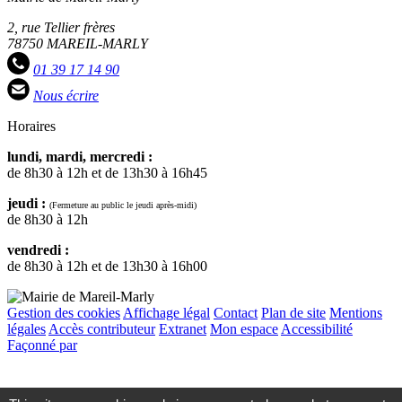
2, rue Tellier frères
78750 MAREIL-MARLY
01 39 17 14 90
Nous écrire
Horaires
lundi, mardi, mercredi :
de 8h30 à 12h et de 13h30 à 16h45
jeudi :
(Fermeture au public le jeudi après-midi)
de 8h30 à 12h
vendredi :
de 8h30 à 12h et de 13h30 à 16h00
Gestion des cookies
Affichage légal
Contact
Plan de site
Mentions
légales
Accès contributeur
Extranet
Mon espace
Accessibilité
Façonné par
Remonter
en
haut