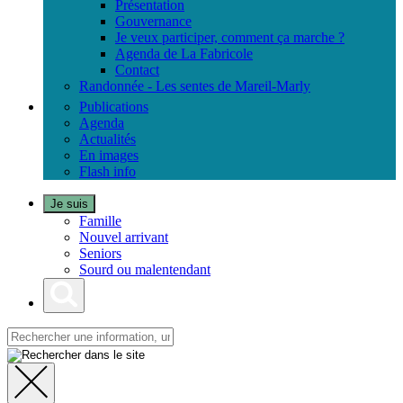
Présentation
Gouvernance
Je veux participer, comment ça marche ?
Agenda de La Fabricole
Contact
Randonnée - Les sentes de Mareil-Marly
Publications
Agenda
Actualités
En images
Flash info
Je suis
Famille
Nouvel arrivant
Seniors
Sourd ou malentendant