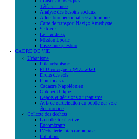
Conseils numériques
Téléassistance
Analyse des besoins sociaux
Allocation personnalisée autonomie
Carte de transport Navigo Amethyste
Se loger
Le Handicap
Mission Locale
Posez une question
CADRE DE VIE
Urbanisme
Pôle urbanisme
PLU en vigueur (PLU 2020)
Droits des sols
Plan cadastral
Cadastre Napoléonien
Guichet Unique
Dépots et décisions d'urbanisme
Avis de participation du public par voie
électronique
Collecte des déchets
La collecte sélective
Encombrants
Déchetterie intercommunale
Pollutions