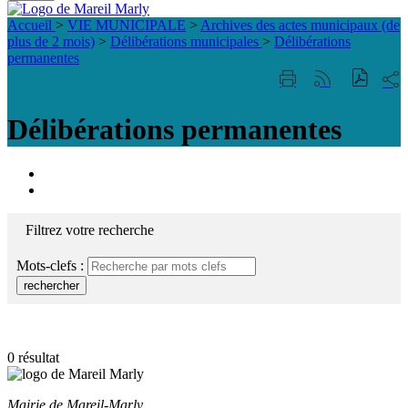
Fermer
Visiter la page accueil du site de Mareil Marl
la
Accueil
>
VIE MUNICIPALE
>
Archives des actes municipaux (de
recherche
plus de 2 mois)
>
Délibérations municipales
>
Délibérations
permanentes
Part
Imprimer
Générer
sur
cette
le
les
page
flux
Délibérations permanentes
rése
RSS
soci
Portail
famille
ACCESSIBILITE
TELEPHONIQUE
Filtrez votre recherche
Mots-clefs :
rechercher
0 résultat
Mairie de Mareil-Marly