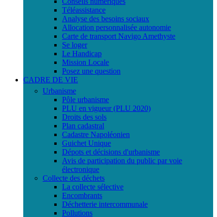
Conseils numériques
Téléassistance
Analyse des besoins sociaux
Allocation personnalisée autonomie
Carte de transport Navigo Amethyste
Se loger
Le Handicap
Mission Locale
Posez une question
CADRE DE VIE
Urbanisme
Pôle urbanisme
PLU en vigueur (PLU 2020)
Droits des sols
Plan cadastral
Cadastre Napoléonien
Guichet Unique
Dépots et décisions d'urbanisme
Avis de participation du public par voie
électronique
Collecte des déchets
La collecte sélective
Encombrants
Déchetterie intercommunale
Pollutions