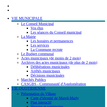
Portail
famille
ACCESSIBILITE
TELEPHONIQUE
VIE MUNICIPALE
Le Conseil Municipal
Vos élus
Les séances du Conseil municipal
La Mairie
Les horaires et permanences
Les services
La Commune recrute
Le Budget communal
Actes municipaux (de moins de 2 mois)
Archives des actes municipaux (de plus de 2 mois)
Délibérations municipales
Arrêtés municipaux
Décisions municipales
Marchés Publics
CASGBS - Communauté d'Agglomération
VIE QUOTIDIENNE
Présentation du Village
Carte d'identité de Mareil-Marly
Plan interactif
Histoire et patrimoine