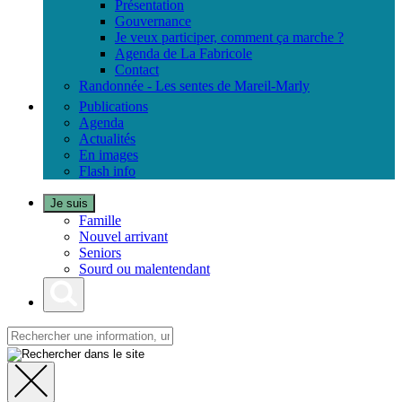
Présentation
Gouvernance
Je veux participer, comment ça marche ?
Agenda de La Fabricole
Contact
Randonnée - Les sentes de Mareil-Marly
Publications
Agenda
Actualités
En images
Flash info
Je suis
Famille
Nouvel arrivant
Seniors
Sourd ou malentendant