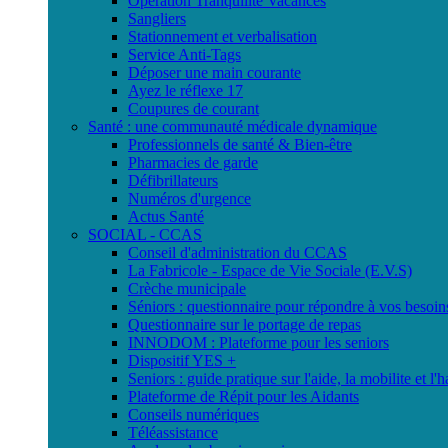
Opération Tranquilité Vacances
Sangliers
Stationnement et verbalisation
Service Anti-Tags
Déposer une main courante
Ayez le réflexe 17
Coupures de courant
Santé : une communauté médicale dynamique
Professionnels de santé & Bien-être
Pharmacies de garde
Défibrillateurs
Numéros d'urgence
Actus Santé
SOCIAL - CCAS
Conseil d'administration du CCAS
La Fabricole - Espace de Vie Sociale (E.V.S)
Crèche municipale
Séniors : questionnaire pour répondre à vos besoin
Questionnaire sur le portage de repas
INNODOM : Plateforme pour les seniors
Dispositif YES +
Seniors : guide pratique sur l'aide, la mobilite et l'h
Plateforme de Répit pour les Aidants
Conseils numériques
Téléassistance