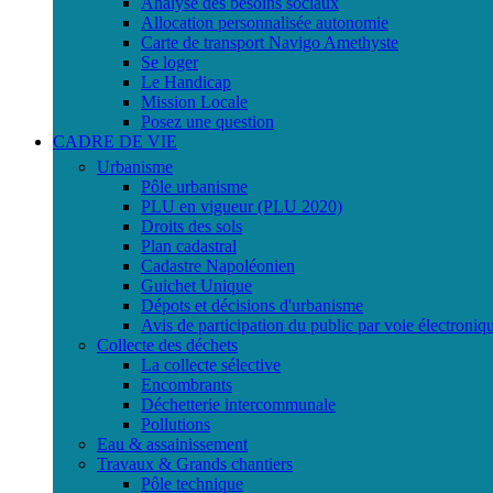
Analyse des besoins sociaux
Allocation personnalisée autonomie
Carte de transport Navigo Amethyste
Se loger
Le Handicap
Mission Locale
Posez une question
CADRE DE VIE
Urbanisme
Pôle urbanisme
PLU en vigueur (PLU 2020)
Droits des sols
Plan cadastral
Cadastre Napoléonien
Guichet Unique
Dépots et décisions d'urbanisme
Avis de participation du public par voie électroniq
Collecte des déchets
La collecte sélective
Encombrants
Déchetterie intercommunale
Pollutions
Eau & assainissement
Travaux & Grands chantiers
Pôle technique