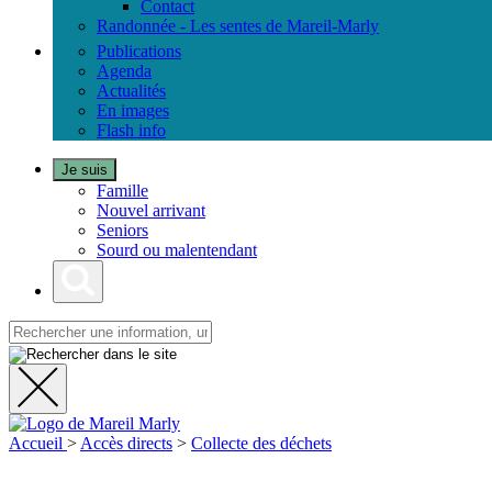
Contact
Randonnée - Les sentes de Mareil-Marly
Publications
Agenda
Actualités
En images
Flash info
Je suis
Famille
Nouvel arrivant
Seniors
Sourd ou malentendant
Fermer
Visiter la page accueil du site de Mareil Marl
la
Accueil
>
Accès directs
>
Collecte des déchets
recherche