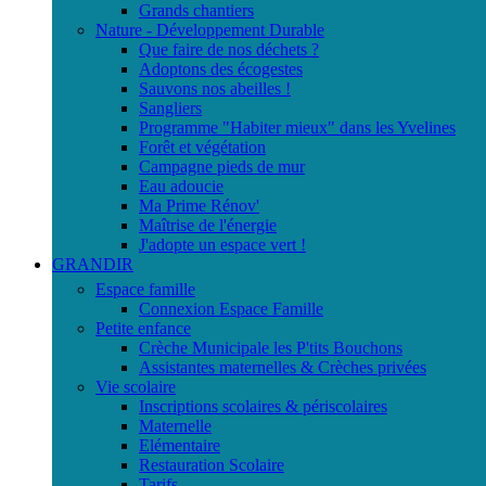
Grands chantiers
Nature - Développement Durable
Que faire de nos déchets ?
Adoptons des écogestes
Sauvons nos abeilles !
Sangliers
Programme "Habiter mieux" dans les Yvelines
Forêt et végétation
Campagne pieds de mur
Eau adoucie
Ma Prime Rénov'
Maîtrise de l'énergie
J'adopte un espace vert !
GRANDIR
Espace famille
Connexion Espace Famille
Petite enfance
Crèche Municipale les P'tits Bouchons
Assistantes maternelles & Crèches privées
Vie scolaire
Inscriptions scolaires & périscolaires
Maternelle
Elémentaire
Restauration Scolaire
Tarifs