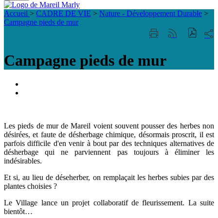
Fermer
Visiter la page accueil du site de Mareil Marl
la
Accueil
>
CADRE DE VIE
>
Nature - Développement Durable
>
recherche
Campagne pieds de mur
Part
Imprimer
Générer
sur
cette
le
les
page
flux
Campagne pieds de mur
rése
RSS
soci
Portail
famille
ACCESSIBILITE
TELEPHONIQUE
Les pieds de mur de Mareil voient souvent pousser des herbes non
désirées, et faute de désherbage chimique, désormais proscrit, il est
parfois difficile d'en venir à bout par des techniques alternatives de
désherbage qui ne parviennent pas toujours à éliminer les
indésirables.
Et si, au lieu de déseherber, on remplaçait les herbes subies par des
plantes choisies ?
Le Village lance un projet collaboratif de fleurissement. La suite
bientôt…