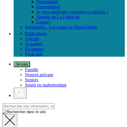
Présentation
Gouvernance
Je veux participer, comment ça marche ?
Agenda de La Fabricole
Contact
Randonnée - Les sentes de Mareil-Marly
Publications
Agenda
Actualités
En images
Flash info
Je suis
Famille
Nouvel arrivant
Seniors
Sourd ou malentendant