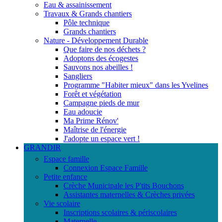
Eau & assainissement
Travaux & Grands chantiers
Pôle technique
Grands chantiers
Nature - Développement Durable
Que faire de nos déchets ?
Adoptons des écogestes
Sauvons nos abeilles !
Sangliers
Programme "Habiter mieux" dans les Yvelines
Forêt et végétation
Campagne pieds de mur
Eau adoucie
Ma Prime Rénov'
Maîtrise de l'énergie
J'adopte un espace vert !
GRANDIR
Espace famille
Connexion Espace Famille
Petite enfance
Crèche Municipale les P'tits Bouchons
Assistantes maternelles & Crèches privées
Vie scolaire
Inscriptions scolaires & périscolaires
Maternelle