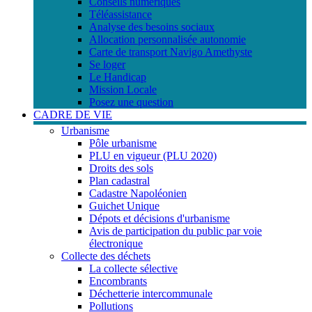
Conseils numériques
Téléassistance
Analyse des besoins sociaux
Allocation personnalisée autonomie
Carte de transport Navigo Amethyste
Se loger
Le Handicap
Mission Locale
Posez une question
CADRE DE VIE
Urbanisme
Pôle urbanisme
PLU en vigueur (PLU 2020)
Droits des sols
Plan cadastral
Cadastre Napoléonien
Guichet Unique
Dépots et décisions d'urbanisme
Avis de participation du public par voie
électronique
Collecte des déchets
La collecte sélective
Encombrants
Déchetterie intercommunale
Pollutions