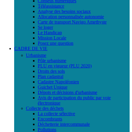
Conseils numériques
Téléassistance
Analyse des besoins sociaux
Allocation personnalisée autonomie
Carte de transport Navigo Amethyste
Se loger
Le Handicap
Mission Locale
Posez une question
CADRE DE VIE
Urbanisme
Pôle urbanisme
PLU en vigueur (PLU 2020)
Droits des sols
Plan cadastral
Cadastre Napoléonien
Guichet Unique
Dépots et décisions d'urbanisme
Avis de participation du public par voie
électronique
Collecte des déchets
La collecte sélective
Encombrants
Déchetterie intercommunale
Pollutions