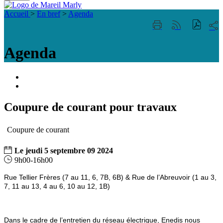
Fermer
Visiter la page accueil du site de Mareil Marl
la
Accueil
>
En bref
>
Agenda
recherche
Part
Imprimer
Générer
sur
cette
le
les
page
flux
Agenda
rése
RSS
soci
Portail
famille
ACCESSIBILITE
TELEPHONIQUE
Coupure de courant pour travaux
Coupure de courant
Le
jeudi
5
septembre
09
2024
9h00-16h00
Rue Tellier Frères (7 au 11, 6, 7B, 6B) & Rue de l’Abreuvoir (1 au 3,
7, 11 au 13, 4 au 6, 10 au 12, 1B)
Dans le cadre de l’entretien du réseau électrique, Enedis nous