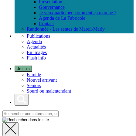
Présentation
Gouvernance
Je veux participer, comment ça marche ?
Agenda de La Fabricole
Contact
Randonnée - Les sentes de Mareil-Marly
Publications
Agenda
Actualités
En images
Flash info
Je suis
Famille
Nouvel arrivant
Seniors
Sourd ou malentendant