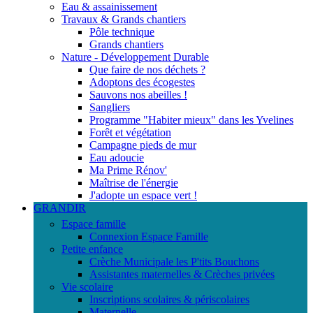
Eau & assainissement
Travaux & Grands chantiers
Pôle technique
Grands chantiers
Nature - Développement Durable
Que faire de nos déchets ?
Adoptons des écogestes
Sauvons nos abeilles !
Sangliers
Programme "Habiter mieux" dans les Yvelines
Forêt et végétation
Campagne pieds de mur
Eau adoucie
Ma Prime Rénov'
Maîtrise de l'énergie
J'adopte un espace vert !
GRANDIR
Espace famille
Connexion Espace Famille
Petite enfance
Crèche Municipale les P'tits Bouchons
Assistantes maternelles & Crèches privées
Vie scolaire
Inscriptions scolaires & périscolaires
Maternelle