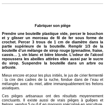
Fabriquer son piège
Prendre une bouteille plastique vide, percer le bouchon
et y glisser un morceau de fil de fer sous forme de
crochet. Percer 3 trous de 1 cm de diamètre dans la
partie supérieure de la bouteille. Remplir 1/3 de la
bouteille d’un mélange de sirop rouge (grenadine, fraise,
cassis… ), vin blanc et bière blonde. L'odeur de l'alcool
repoussera les abeilles attirées elles aussi par le sucre
du sirop. Suspendre la bouteille dans un arbre ou
arbuste.
Mieux encore et pour les plus initiés, le jus de cirier fermenté
: la cire des cadres de la ruche, fondue dans de l’eau et
mélangée avec du miel, attire immanquablement les frelons
asiatiques.
Ces pièges artisanaux ont des résultats moyennement
concluants. Il existe aussi de vrais pièges à guêpes et
frelons, vendus 5 ou 6 € en magasin spécialisé en apiculture,