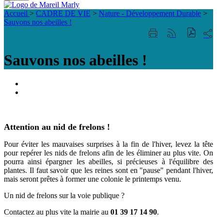
Fermer
Visiter la page accueil du site de Mareil Marl
la
Accueil
>
CADRE DE VIE
>
Nature - Développement Durable
>
recherche
Sauvons nos abeilles !
Part
Imprimer
Générer
sur
cette
le
les
page
flux
Sauvons nos abeilles !
rése
RSS
soci
Portail
famille
ACCESSIBILITE
TELEPHONIQUE
Attention au nid de frelons !
Pour éviter les mauvaises surprises à la fin de l'hiver, levez la tête
pour repérer les nids de frelons afin de les éliminer au plus vite. On
pourra ainsi épargner les abeilles, si précieuses à l'équilibre des
plantes. Il faut savoir que les reines sont en "pause" pendant l'hiver,
mais seront prêtes à former une colonie le printemps venu.
Un nid de frelons sur la voie publique ?
Contactez au plus vite la mairie au
01 39 17 14 90
.