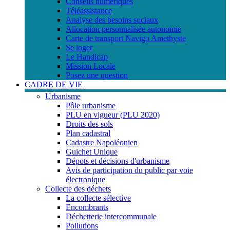
Conseils numériques
Téléassistance
Analyse des besoins sociaux
Allocation personnalisée autonomie
Carte de transport Navigo Amethyste
Se loger
Le Handicap
Mission Locale
Posez une question
CADRE DE VIE
Urbanisme
Pôle urbanisme
PLU en vigueur (PLU 2020)
Droits des sols
Plan cadastral
Cadastre Napoléonien
Guichet Unique
Dépots et décisions d'urbanisme
Avis de participation du public par voie
électronique
Collecte des déchets
La collecte sélective
Encombrants
Déchetterie intercommunale
Pollutions