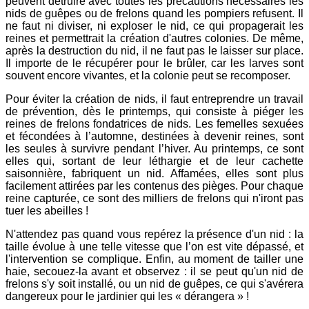
peuvent détruire avec toutes les précautions nécessaires les
nids de guêpes ou de frelons quand les pompiers refusent. Il
ne faut ni diviser, ni exploser le nid, ce qui propagerait les
reines et permettrait la création d'autres colonies. De même,
après la destruction du nid, il ne faut pas le laisser sur place.
Il importe de le récupérer pour le brûler, car les larves sont
souvent encore vivantes, et la colonie peut se recomposer.
Pour éviter la création de nids, il faut entreprendre un travail
de prévention, dès le printemps, qui consiste à piéger les
reines de frelons fondatrices de nids. Les femelles sexuées
et fécondées à l’automne, destinées à devenir reines, sont
les seules à survivre pendant l’hiver. Au printemps, ce sont
elles qui, sortant de leur léthargie et de leur cachette
saisonnière, fabriquent un nid. Affamées, elles sont plus
facilement attirées par les contenus des pièges. Pour chaque
reine capturée, ce sont des milliers de frelons qui n'iront pas
tuer les abeilles !
N'attendez pas quand vous repérez la présence d'un nid : la
taille évolue à une telle vitesse que l’on est vite dépassé, et
l'intervention se complique. Enfin, au moment de tailler une
haie, secouez-la avant et observez : il se peut qu'un nid de
frelons s'y soit installé, ou un nid de guêpes, ce qui s'avérera
dangereux pour le jardinier qui les « dérangera » !