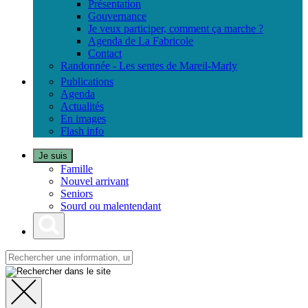
Présentation
Gouvernance
Je veux participer, comment ça marche ?
Agenda de La Fabricole
Contact
Randonnée - Les sentes de Mareil-Marly
Publications
Agenda
Actualités
En images
Flash info
Je suis
Famille
Nouvel arrivant
Seniors
Sourd ou malentendant