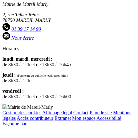
Mairie de Mareil-Marly
2, rue Tellier frères
78750 MAREIL-MARLY
01 39 17 14 90
Nous écrire
Horaires
lundi, mardi, mercredi :
de 8h30 à 12h et de 13h30 à 16h45
jeudi :
(Fermeture au public le jeudi après-midi)
de 8h30 à 12h
vendredi :
de 8h30 à 12h et de 13h30 à 16h00
Gestion des cookies
Affichage légal
Contact
Plan de site
Mentions
légales
Accès contributeur
Extranet
Mon espace
Accessibilité
Façonné par
Remonter
en