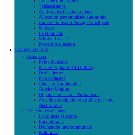
Conseils numériques
Téléassistance
Analyse des besoins sociaux
Allocation personnalisée autonomie
Carte de transport Navigo Amethyste
Se loger
Le Handicap
Mission Locale
Posez une question
CADRE DE VIE
Urbanisme
Pôle urbanisme
PLU en vigueur (PLU 2020)
Droits des sols
Plan cadastral
Cadastre Napoléonien
Guichet Unique
Dépots et décisions d'urbanisme
Avis de participation du public par voie
électronique
Collecte des déchets
La collecte sélective
Encombrants
Déchetterie intercommunale
Pollutions