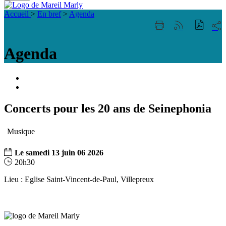
Fermer
Visiter la page accueil du site de Mareil Marl
la
Accueil
>
En bref
>
Agenda
recherche
Part
Imprimer
Générer
sur
cette
le
les
page
flux
Agenda
rése
RSS
soci
Portail
famille
ACCESSIBILITE
TELEPHONIQUE
Concerts pour les 20 ans de Seinephonia
Musique
Le
samedi
13
juin
06
2026
20h30
Lieu : Eglise Saint-Vincent-de-Paul, Villepreux