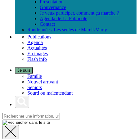
Présentation
Gouvernance
Je veux participer, comment ça marche ?
Agenda de La Fabricole
Contact
Randonnée - Les sentes de Mareil-Marly
Publications
Agenda
Actualités
En images
Flash info
Je suis
Famille
Nouvel arrivant
Seniors
Sourd ou malentendant